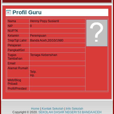
Profil Guru
Nama
Henny Popy Susianti
NIP
0
NUPTK
Kelamin
Perempuan
Tmp/Tgl Lahir
Banda Aceh,20/10/1980
Pelajaran
Pangkat/Gol
Tugas
Tenaga Kebersihan
Tambahan
Email
Alamat Rumah
Telp.
Hp.
Web/Blog
Pribadi
Profil/Prestasi
Home
|
Kontak Sekolah
|
Info Sekolah
Copyright © 2020.
SEKOLAH DASAR NEGERI 53 BANDA ACEH