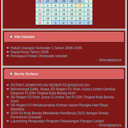
26
27
28
29
30
31
1
2
3
4
5
6
7
8
9
10
11
12
13
14
15
16
17
18
19
20
21
22
23
24
25
26
27
28
29
30
31
1
2
3
4
5
Info Sekolah
Pekan Ulangan Semester 1 Tahun 2008-2009
Rapat Kerja Tahun 2008
Persiapan Pekan Olimpiade sekolah
::
Selengkapnya
Berita Terbaru
POTRET ADIWIYATA SD NEGERI 53 BANDA ACEH
Muhammad Daffa, Siswa SD Negeri 53, Raih Juara Lomba Gambar
Ekspresi FLS3N Tingkat Kota Banda Aceh
SD Negeri 53 Raih Juara 3 Lomba Tari FLS3N Tingkat Kota Banda
Aceh
SD Negeri 53 Melaksanakan Kurban dalam Rangka Hari Raya
Iduladha
SDN 53 Kota Banda Meriahkan Hardiknas 2025 dengan Aneka
Permainan Edukatif
Launching Penguatan Program Pekarangan Pangan Lestari
::
Selengkapnya