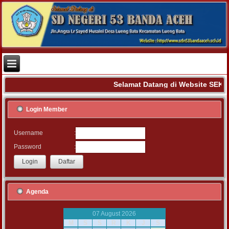
Selamat Datang di Website SEK
Login Member
:
Username
:
Password
Agenda
07 August 2026
M
S
S
R
K
J
S