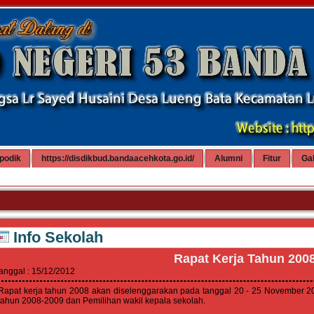
podik
https://disdikbud.bandaacehkota.go.id/
Alumni
Fitur
Gal
Info Sekolah
Rapat Kerja Tahun 200
anggal : 15/12/2012
Rapat kerja tahun 2008 akan diselenggarakan pada tanggal 20 - 25 November
tahun 2008-2009 dan Pemilihan wakil kepala sekolah.