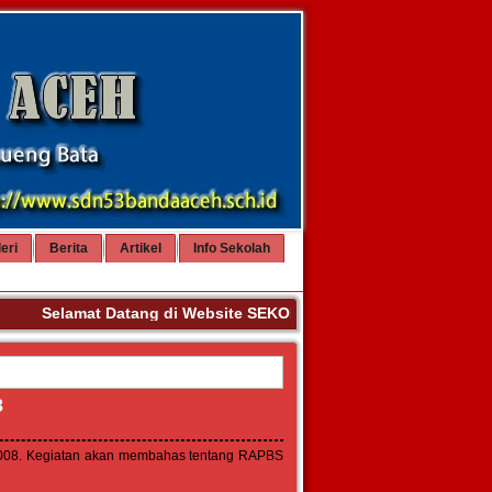
eri
Berita
Artikel
Info Sekolah
Selamat Datang di Website SEKOLAH DASAR NEGERI 53 BAND
8
 2008. Kegiatan akan membahas tentang RAPBS