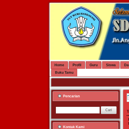
Home
Profil
Guru
Siswa
Da
Buku Tamu
Pencarian
T
Kontak Kami