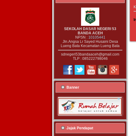
K
I
SEKOLAH DASAR NEGERI 53
BANDA ACEH
NPSN :
10105441
Jln.Angsa Lr Sayed Husaini Desa
Lueng Bata Kecamatan Lueng Bata
sdnegeri53bandaaceh@gmail.com
TLP : 085222798046
Banner
Jajak Pendapat