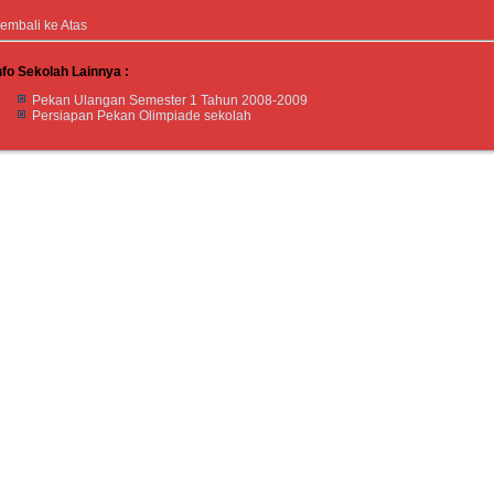
embali ke Atas
nfo Sekolah Lainnya :
Pekan Ulangan Semester 1 Tahun 2008-2009
Persiapan Pekan Olimpiade sekolah