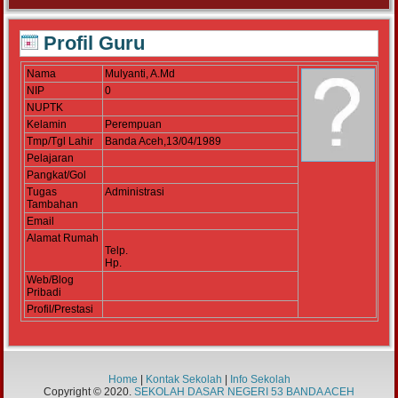
Profil Guru
Nama
Mulyanti, A.Md
NIP
0
NUPTK
Kelamin
Perempuan
Tmp/Tgl Lahir
Banda Aceh,13/04/1989
Pelajaran
Pangkat/Gol
Tugas
Administrasi
Tambahan
Email
Alamat Rumah
Telp.
Hp.
Web/Blog
Pribadi
Profil/Prestasi
Home
|
Kontak Sekolah
|
Info Sekolah
Copyright © 2020.
SEKOLAH DASAR NEGERI 53 BANDA ACEH