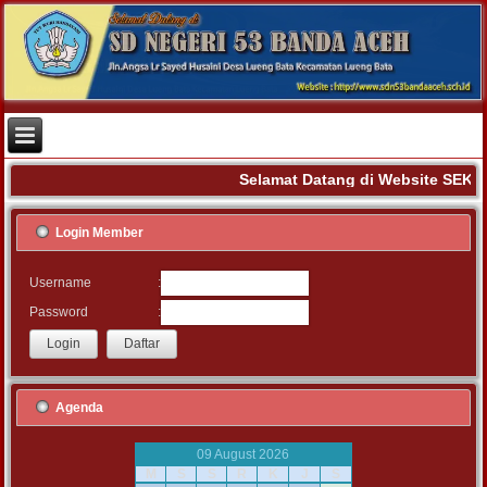
Selamat Datang di Website SEK
Login Member
:
Username
:
Password
Agenda
09 August 2026
M
S
S
R
K
J
S