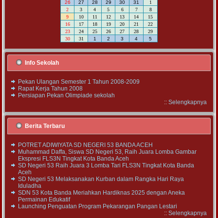
26
27
28
29
30
31
1
2
3
4
5
6
7
8
9
10
11
12
13
14
15
16
17
18
19
20
21
22
23
24
25
26
27
28
29
30
31
1
2
3
4
5
Info Sekolah
Pekan Ulangan Semester 1 Tahun 2008-2009
Rapat Kerja Tahun 2008
Persiapan Pekan Olimpiade sekolah
::
Selengkapnya
Berita Terbaru
POTRET ADIWIYATA SD NEGERI 53 BANDA ACEH
Muhammad Daffa, Siswa SD Negeri 53, Raih Juara Lomba Gambar
Ekspresi FLS3N Tingkat Kota Banda Aceh
SD Negeri 53 Raih Juara 3 Lomba Tari FLS3N Tingkat Kota Banda
Aceh
SD Negeri 53 Melaksanakan Kurban dalam Rangka Hari Raya
Iduladha
SDN 53 Kota Banda Meriahkan Hardiknas 2025 dengan Aneka
Permainan Edukatif
Launching Penguatan Program Pekarangan Pangan Lestari
::
Selengkapnya