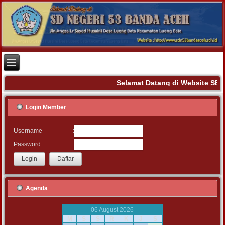
Selamat Datang di Website SE
Login Member
:
Username
:
Password
Agenda
06 August 2026
M
S
S
R
K
J
S