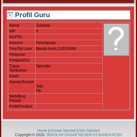
Profil Guru
Nama
Zubaisyi
NIP
0
NUPTK
Kelamin
Perempuan
Tmp/Tgl Lahir
Banda Aceh,11/03/1989
Pelajaran
Pangkat/Gol
Tugas
Operator
Tambahan
Email
Alamat Rumah
Telp.
Hp.
Web/Blog
Pribadi
Profil/Prestasi
Home
|
Kontak Sekolah
|
Info Sekolah
Copyright © 2020.
SEKOLAH DASAR NEGERI 53 BANDA ACEH