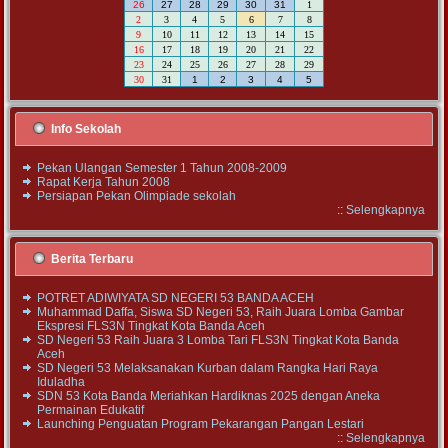
26
27
28
29
30
31
1
2
3
4
5
6
7
8
9
10
11
12
13
14
15
16
17
18
19
20
21
22
23
24
25
26
27
28
29
30
31
1
2
3
4
5
Info Sekolah
Pekan Ulangan Semester 1 Tahun 2008-2009
Rapat Kerja Tahun 2008
Persiapan Pekan Olimpiade sekolah
::
Selengkapnya
Berita Terbaru
POTRET ADIWIYATA SD NEGERI 53 BANDA ACEH
Muhammad Daffa, Siswa SD Negeri 53, Raih Juara Lomba Gambar
Ekspresi FLS3N Tingkat Kota Banda Aceh
SD Negeri 53 Raih Juara 3 Lomba Tari FLS3N Tingkat Kota Banda
Aceh
SD Negeri 53 Melaksanakan Kurban dalam Rangka Hari Raya
Iduladha
SDN 53 Kota Banda Meriahkan Hardiknas 2025 dengan Aneka
Permainan Edukatif
Launching Penguatan Program Pekarangan Pangan Lestari
::
Selengkapnya