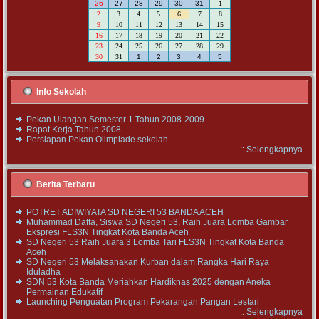
26
27
28
29
30
31
1
2
3
4
5
6
7
8
9
10
11
12
13
14
15
16
17
18
19
20
21
22
23
24
25
26
27
28
29
30
31
1
2
3
4
5
Info Sekolah
Pekan Ulangan Semester 1 Tahun 2008-2009
Rapat Kerja Tahun 2008
Persiapan Pekan Olimpiade sekolah
::
Selengkapnya
Berita Terbaru
POTRET ADIWIYATA SD NEGERI 53 BANDA ACEH
Muhammad Daffa, Siswa SD Negeri 53, Raih Juara Lomba Gambar
Ekspresi FLS3N Tingkat Kota Banda Aceh
SD Negeri 53 Raih Juara 3 Lomba Tari FLS3N Tingkat Kota Banda
Aceh
SD Negeri 53 Melaksanakan Kurban dalam Rangka Hari Raya
Iduladha
SDN 53 Kota Banda Meriahkan Hardiknas 2025 dengan Aneka
Permainan Edukatif
Launching Penguatan Program Pekarangan Pangan Lestari
::
Selengkapnya