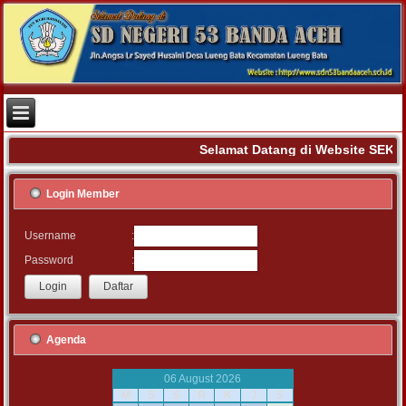
Selamat Datang di Website SEK
Login Member
:
Username
:
Password
Agenda
06 August 2026
M
S
S
R
K
J
S