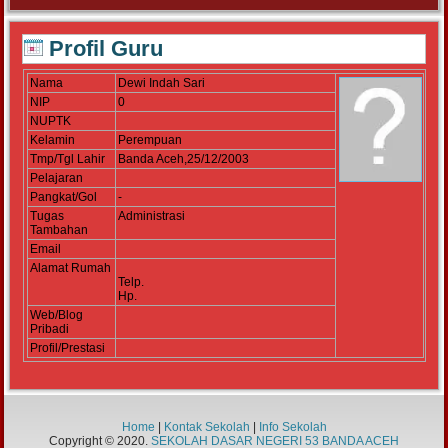
Profil Guru
Nama
Dewi Indah Sari
NIP
0
NUPTK
Kelamin
Perempuan
Tmp/Tgl Lahir
Banda Aceh,25/12/2003
Pelajaran
Pangkat/Gol
-
Tugas
Administrasi
Tambahan
Email
Alamat Rumah
Telp.
Hp.
Web/Blog
Pribadi
Profil/Prestasi
Home
|
Kontak Sekolah
|
Info Sekolah
Copyright © 2020.
SEKOLAH DASAR NEGERI 53 BANDA ACEH