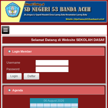
Selamat Datang di Website SEKOLAH DASAR N
Login Member
:
Username
:
Password
Agenda
06 August 2026
M
S
S
R
K
J
S