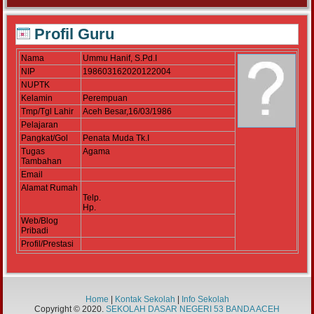
Profil Guru
Nama
Ummu Hanif, S.Pd.I
NIP
198603162020122004
NUPTK
Kelamin
Perempuan
Tmp/Tgl Lahir
Aceh Besar,16/03/1986
Pelajaran
Pangkat/Gol
Penata Muda Tk.I
Tugas
Agama
Tambahan
Email
Alamat Rumah
Telp.
Hp.
Web/Blog
Pribadi
Profil/Prestasi
Home
|
Kontak Sekolah
|
Info Sekolah
Copyright © 2020.
SEKOLAH DASAR NEGERI 53 BANDA ACEH