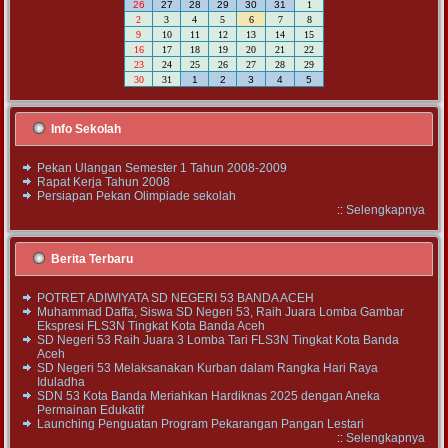
26
27
28
29
30
31
1
2
3
4
5
6
7
8
9
10
11
12
13
14
15
16
17
18
19
20
21
22
23
24
25
26
27
28
29
30
31
1
2
3
4
5
Info Sekolah
Pekan Ulangan Semester 1 Tahun 2008-2009
Rapat Kerja Tahun 2008
Persiapan Pekan Olimpiade sekolah
::
Selengkapnya
Berita Terbaru
POTRET ADIWIYATA SD NEGERI 53 BANDA ACEH
Muhammad Daffa, Siswa SD Negeri 53, Raih Juara Lomba Gambar
Ekspresi FLS3N Tingkat Kota Banda Aceh
SD Negeri 53 Raih Juara 3 Lomba Tari FLS3N Tingkat Kota Banda
Aceh
SD Negeri 53 Melaksanakan Kurban dalam Rangka Hari Raya
Iduladha
SDN 53 Kota Banda Meriahkan Hardiknas 2025 dengan Aneka
Permainan Edukatif
Launching Penguatan Program Pekarangan Pangan Lestari
::
Selengkapnya