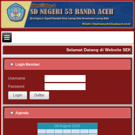
Selamat Datang di Website SEK
Login Member
:
Username
:
Password
Agenda
08 August 2026
M
S
S
R
K
J
S