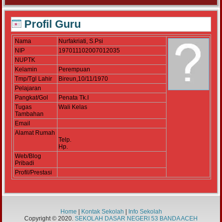
Profil Guru
Nama
Nurfakriati, S.Psi
NIP
197011102007012035
NUPTK
Kelamin
Perempuan
Tmp/Tgl Lahir
Bireun,10/11/1970
Pelajaran
Pangkat/Gol
Penata Tk.I
Tugas
Wali Kelas
Tambahan
Email
Alamat Rumah
Telp.
Hp.
Web/Blog
Pribadi
Profil/Prestasi
Home
|
Kontak Sekolah
|
Info Sekolah
Copyright © 2020.
SEKOLAH DASAR NEGERI 53 BANDA ACEH