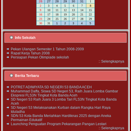
26
27
28
29
30
31
1
2
3
4
5
6
7
8
9
10
11
12
13
14
15
16
17
18
19
20
21
22
23
24
25
26
27
28
29
30
31
1
2
3
4
5
Info Sekolah
Pekan Ulangan Semester 1 Tahun 2008-2009
Rapat Kerja Tahun 2008
Persiapan Pekan Olimpiade sekolah
::
Selengkapnya
Berita Terbaru
POTRET ADIWIYATA SD NEGERI 53 BANDA ACEH
Muhammad Daffa, Siswa SD Negeri 53, Raih Juara Lomba Gambar
Ekspresi FLS3N Tingkat Kota Banda Aceh
SD Negeri 53 Raih Juara 3 Lomba Tari FLS3N Tingkat Kota Banda
Aceh
SD Negeri 53 Melaksanakan Kurban dalam Rangka Hari Raya
Iduladha
SDN 53 Kota Banda Meriahkan Hardiknas 2025 dengan Aneka
Permainan Edukatif
Launching Penguatan Program Pekarangan Pangan Lestari
::
Selengkapnya