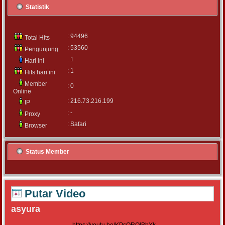
Statistik
: 94496
Total Hits
: 53560
Pengunjung
: 1
Hari ini
: 1
Hits hari ini
Member
: 0
Online
: 216.73.216.199
IP
: -
Proxy
: Safari
Browser
Status Member
Putar Video
asyura