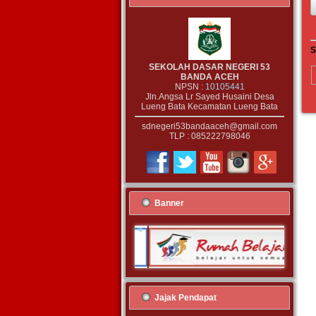
S
SEKOLAH DASAR NEGERI 53
BANDA ACEH
NPSN :
10105441
Jln.Angsa Lr Sayed Husaini Desa
Lueng Bata Kecamatan Lueng Bata
sdnegeri53bandaaceh@gmail.com
TLP : 085222798046
Banner
Jajak Pendapat