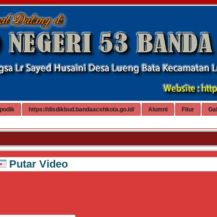
podik
https://disdikbud.bandaacehkota.go.id/
Alumni
Fitur
Gal
Putar Video