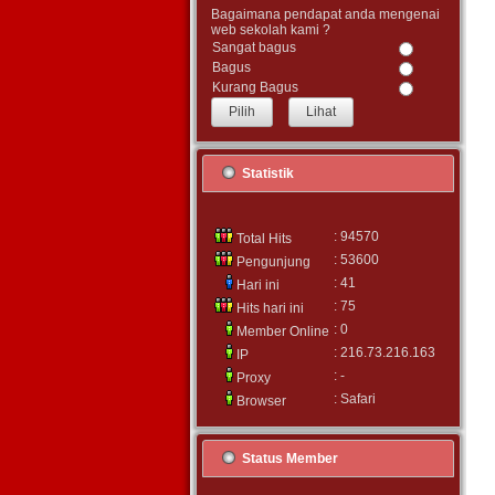
Bagaimana pendapat anda mengenai
web sekolah kami ?
Sangat bagus
Bagus
Kurang Bagus
Lihat
Statistik
: 94570
Total Hits
: 53600
Pengunjung
: 41
Hari ini
: 75
Hits hari ini
: 0
Member Online
: 216.73.216.163
IP
: -
Proxy
: Safari
Browser
Status Member