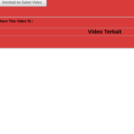
Kembali ke Galeri Video
hare This Video To :
Video Terkait